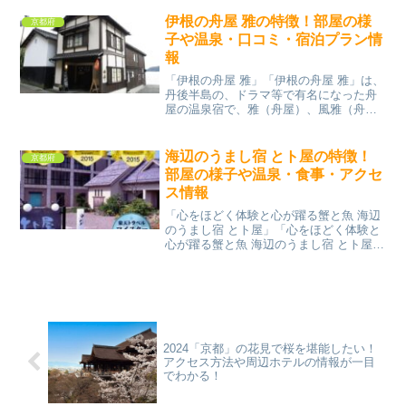
雪景色など、四季折々の美しさを楽しめ
る街です。古くから日本の文化や芸術の
伊根の舟屋 雅の特徴！部屋の様
京都府
発展に貢献してきた京都...
子や温泉・口コミ・宿泊プラン情
報
「伊根の舟屋 雅」「伊根の舟屋 雅」は、
丹後半島の、ドラマ等で有名になった舟
屋の温泉宿で、雅（舟屋）、風雅（舟
屋）、香雅（主屋：山側）からなる温泉
付き宿泊施設です丹後半島の伊根といえ
ば、まるで海に浮かんでいるような海際
海辺のうまし宿 とト屋の特徴！
京都府
に立ち並ぶ家々が、日本...
部屋の様子や温泉・食事・アクセ
ス情報
「心をほどく体験と心が躍る蟹と魚 海辺
のうまし宿 とト屋」「心をほどく体験と
心が躍る蟹と魚 海辺のうまし宿 とト屋」
は、京丹後市丹後町間人566、カニを含め
た魚介料理と、遊び、そしておもてなし
が最高の海からすぐ近くにある旅館で
す。間人（たい...
2024「京都」の花見で桜を堪能したい！
アクセス方法や周辺ホテルの情報が一目
でわかる！