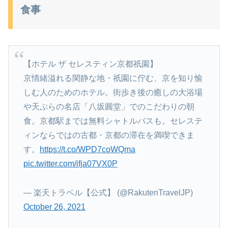
食事
【ホテル ザ セレスティン京都祇園】
京情緒溢れる閑静な地・祇園に佇む、京を知り愉
しむ人のためのホテル。街歩き後の癒しの大浴場
や天ぷらの名店「八坂圓堂」でのこだわりの朝
食。京都駅までは無料シャトルバスも。セレステ
ィンならではの古都・京都の滞在を満喫できま
す。
https://t.co/WPD7coWQma
pic.twitter.com/ifja07VX0P
— 楽天トラベル【公式】 (@RakutenTravelJP)
October 26, 2021