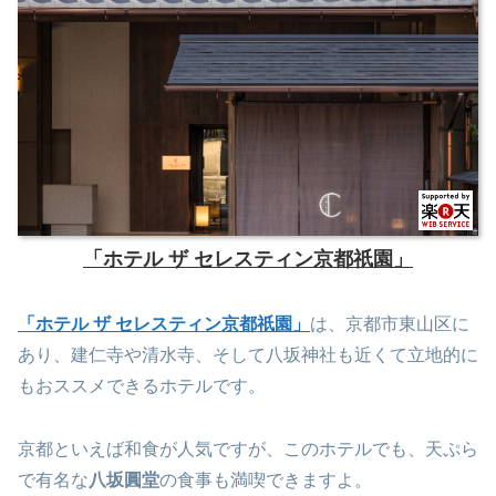
「ホテル ザ セレスティン京都祇園」
「ホテル ザ セレスティン京都祇園」
は、京都市東山区に
あり、建仁寺や清水寺、そして八坂神社も近くて立地的に
もおススメできるホテルです。
京都といえば和食が人気ですが、このホテルでも、天ぷら
で有名な
八坂圓堂
の食事も満喫できますよ。