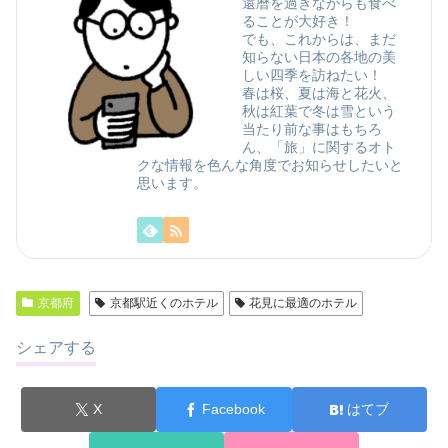
還暦を過ぎながらも食べ
ることが大好き！
でも、これからは、まだ
知らない日本の各地の美
しい四季を訪ねたい！
春は桜、夏は海と花火、
秋は紅葉で冬は雪という
当たり前な事はもちろ
ん、「旅」に関するオト
クな情報を色んな角度でお知らせしたいと
思います。
京都府
京都駅近くのホテル
花見に最適のホテル
シェアする
X
Facebook
はてブ