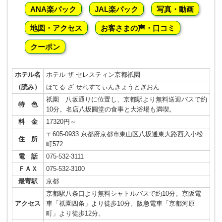
ANA楽パック
JAL楽パック
写真・動画
地図・アクセス
お客さまの声・口コミ
クーポン
ホテル名
ホテル ザ セレスティン京都祇園
（読み）
ほてる ざ せれすてぃんきょうとぎおん
祇園 八坂通りに位置し、京都駅より無料送迎バスで約
特 色
10分。名店八坂圓堂の食事と大浴場も満喫。
料 金
17320円～
〒605-0933 京都府京都市東山区八坂通東大路西入小松
住 所
町572
電 話
075-532-3111
ＦＡＸ
075-532-3100
最寄駅
京都
京都駅八条口より無料シャトルバスで約10分。京阪電
アクセス
車「祇園四条」より徒歩10分。阪急電車「京都河原
町」より徒歩12分。