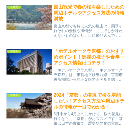
市、与謝郡、宮津市を含んだ半島です。
特に日本三景の一つの天橋立は有名です
嵐山観光で春の桜を楽しむための
京都府
が、最近ではドラマ「...
周辺ホテルやアクセス方法の情報
満載
嵐山京都でも特に人気の嵐山は、四季そ
れぞれの景観や風情が、ここでしか味わ
えないものばかり。目に飛び込んでくる
雄大な山、清らかな流れの桂川等と一緒
に桜や紅葉を五感で楽しむことが出来る
ので、疲れた心や体を癒してくれてリフ
「ホテルオークラ京都」のおすす
京都府
レッシュできるスポットで...
めポイント！部屋の様子や食事・
アクセス情報はコチラ！
「ホテルオークラ京都」「ホテルオーク
ラ京都」は、市営地下鉄東西線 京都市
役所前駅から地下２階でホテル直結し
て、京都駅からも地下鉄で15分ほどと、
とても便利なホテルです。京都市役所近
くの花見と言えば、御池桜、平安神宮神
2024「京都」の花見で桜を堪能
京都府
苑、東寺等が有名ですが、...
したい！アクセス方法や周辺ホテ
ルの情報が一目でわかる！
3月末から4月上旬にかけて、桜の花見に
行くなら、「京都」がおススメです！京
都は日本の古都で、歴史や文化の宝庫と
言われています。桜だけでなく、紅葉や